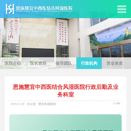
医院介绍
院长致辞
领导团队
行政机构
营业资质
恩施慧宜中西医结合风湿医院行政后勤及业
务科室
11706
2019-11-20
办公室
慧宜风湿医院