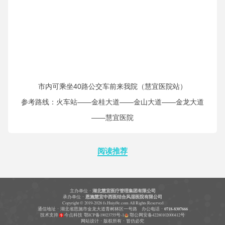
市内可乘坐40路公交车前来我院（慧宜医院站）
参考路线：火车站——金桂大道——金山大道——金龙大道
——慧宜医院
阅读推荐
主办单位 ·
湖北慧宜医疗管理集团有限公司
承办单位 ·
恩施慧宜中西医结合风湿医院有限公司
Copyright © 2019-2026 fs.Huiyi9e.com All Rights Reserved
0718-8307666
通信地址 · 湖北省恩施市金龙大道青树林区一号路 办公电话 ·
鄂ICP备19023755号-1
鄂公网安备42280102000412号
技术支持
今点科技
网站设计 · 版权所有 · 冒仿必究